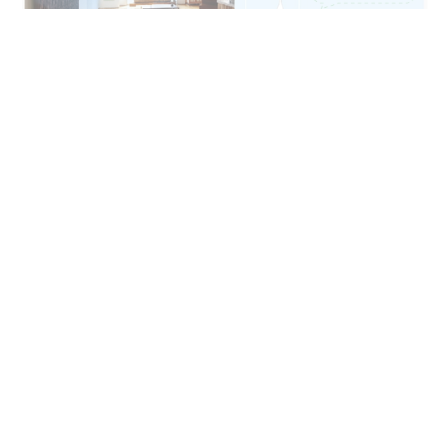
静音运行，舒适体验
采用先进航空技术的三维 AL 螺旋风机和涡轮形
风道设计，大大降低内阻，风量大，噪音低，实
现静音运行。