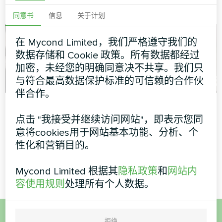
模块式热泵 MCU 系列
模块式热泵 MCU 系列
同意书
信息
关于计划
在 Mycond Limited，我们严格遵守我们的
数据存储和 Cookie 政策。所有数据都经过
加密，未经您的明确同意决不共享。我们只
与符合最高数据保护标准的可信赖的合作伙
伴合作。
公寓
配备 Mycond 温控器
的展厅
点击 "我接受并继续访问网站"，即表示您同
艺术品设计风机盘管玻璃系列
意将cookies用于网站基本功能、分析、个
MyCond 恒温器可确保精确的
性化和营销目的。
气候控制，以保护珍贵的艺术
品并为游客提供舒适的环境
Mycond Limited 根据其
隐私政策
和
网站内
容使用规则
处理所有个人数据。
拒绝