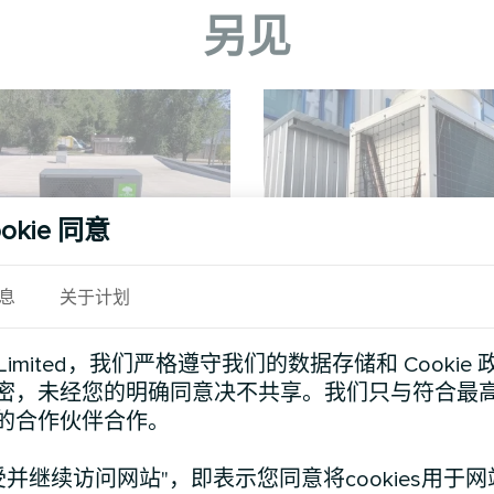
另见
okie 同意
息
关于计划
Mycond 分体式热泵
行政大楼
d Limited，我们严格遵守我们的数据存储和 Cooki
BeeHeat 系列
模块式热泵 MCU 
密，未经您的明确同意决不共享。我们只与符合最
体式热泵 BeeHeat 系列全年提供
的合作伙伴合作。
高效供暖和制冷
受并继续访问网站"，即表示您同意将cookies用于