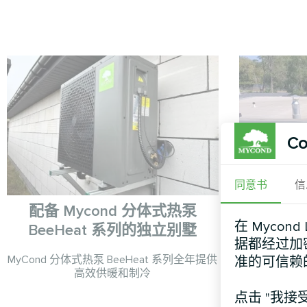
Co
同意书
信
配备 Mycond 分体式热泵
小屋安装 
在 Mycon
BeeHeat 系列的独立别墅
据都经过加
MyCond 分体式热泵 BeeHeat 系列全年提供
MyCond 分
准的可信赖
高效供暖和制冷
点击 "我接