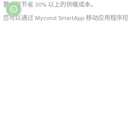
置，可节省 30% 以上的供暖成本。
您可以通过 Mycond SmartApp 移动应用程序控
制恒温器的运行。
恒温器的指示
风机盘管恒温器的显示屏可显示以下内容：
开/关网络指示灯；
房间内已配置和当前的空气温度；
运行模式指示器 - 自动或手动；
所选运行模式的指示器 - 制冷、制热或通风；
星期指示器和设置按钮闭锁；
自动模式下的时相指示器；