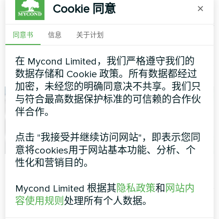
Cookie 同意
×
配备 Mycond 分体式
小屋安装 Mycond 分
热泵 BeeHeat 系列的
体式热泵 BeeHeat 系
独立别墅
列
同意书
信息
关于计划
MyCond 分体式热泵 BeeHeat
MyCond 分体式热泵 BeeHeat
在 Mycond Limited，我们严格遵守我们的
系列全年提供高效供暖和制冷
系列全年提供高效供暖和制冷
数据存储和 Cookie 政策。所有数据都经过
加密，未经您的明确同意决不共享。我们只
与符合最高数据保护标准的可信赖的合作伙
伴合作。
点击 "我接受并继续访问网站"，即表示您同
意将cookies用于网站基本功能、分析、个
性化和营销目的。
行政大楼
私人住宅
模块式热泵 MCU 系列
分体式热泵 Artic Home Smart
Mycond Limited 根据其
隐私政策
和
网站内
系列
容使用规则
处理所有个人数据。