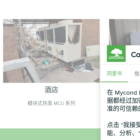
Co
同意书
信
酒店
在 Mycon
据都经过加
模块式热泵 MCU 系列
艺术品
准的可信赖
点击 "我接
能、分析、