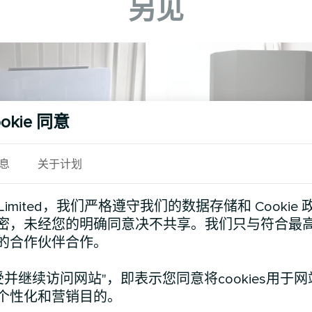
另见
okie 同意
息
关于计划
公寓
办公室
d Limited，我们严格遵守我们的数据存储和 Cooki
密，未经您的明确同意决不共享。我们只与符合最
设计风机盘管玻璃系列
分体式热泵 Artic Home B
的合作伙伴合作。
受并继续访问网站"，即表示您同意将cookies用于
个性化和营销目的。