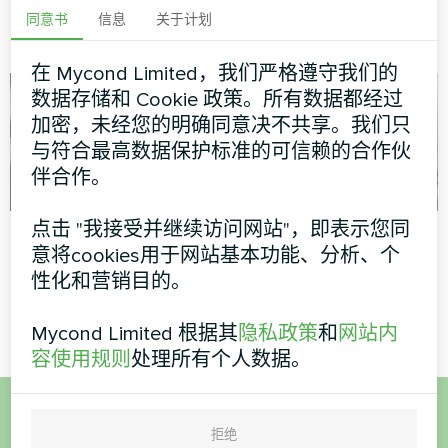
MyCond 管道风机盘管确保有
同意书
信息
关于计划
效的空气分配和舒适度
在 Mycond Limited，我们严格遵守我们的
数据存储和 Cookie 政策。所有数据都经过
加密，未经您的明确同意决不共享。我们只
与符合最高数据保护标准的可信赖的合作伙
伴合作。
点击 "我接受并继续访问网站"，即表示您同
公寓
私人住宅
意将cookies用于网站基本功能、分析、个
艺术品设计风机盘管玻璃系列
分体式热泵 Artic Home Smart
性化和营销目的。
系列
Mycond Limited 根据其
隐私政策
和
网站内
容使用规则
处理所有个人数据。
想购买或有疑问？
拒绝