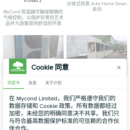
分体式热泵 Artic Home Smart
系列
MyCond 恒温器可确保精确的
气候控制，以保护珍贵的艺术
品并为游客提供舒适的环境
Cookie 同意
×
家庭住宅配备
温室
同意书
信息
关于计划
Mycond 热泵
模块式热泵 MCU 系列
BeeThermic
在 Mycond Limited，我们严格遵守我们的
数据存储和 Cookie 政策。所有数据都经过
MyCond BeeThermic 热泵
加密，未经您的明确同意决不共享。我们只
与符合最高数据保护标准的可信赖的合作伙
伴合作。