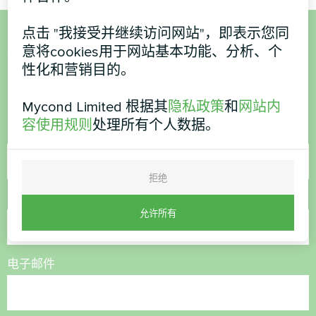
点击 "我接受并继续访问网站"，即表示您同
想购买或有疑问？
意将cookies用于网站基本功能、分析、个
性化和营销目的。
联系我们，我们将为您提供帮助
Mycond Limited 根据其
隐私政策
和
网站内
容使用规则
处理所有个人数据。
名称
拒绝
电话号码
允许所有
电子邮件