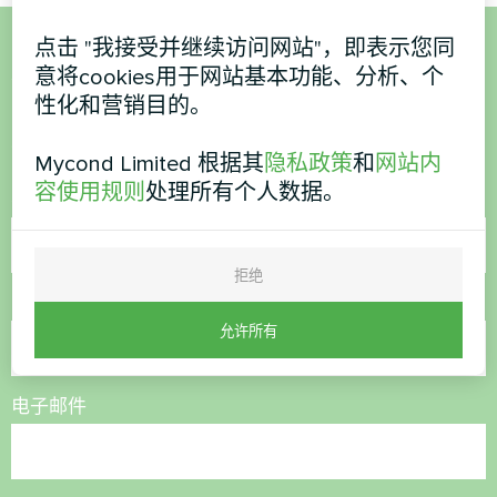
点击 "我接受并继续访问网站"，即表示您同
想购买或有疑问？
意将cookies用于网站基本功能、分析、个
性化和营销目的。
联系我们，我们将为您提供帮助
Mycond Limited 根据其
隐私政策
和
网站内
容使用规则
处理所有个人数据。
名称
拒绝
电话号码
允许所有
电子邮件