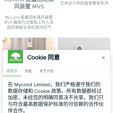
艺术设计风机盘管静音系列
风装置 MVS
MyCond 能量回收通风装置
MVS 确保为访客和工作人员
提供清新洁净的室内空气
Cookie 同意
×
同意书
信息
关于计划
别墅
公寓
在 Mycond Limited，我们严格遵守我们的
分体式热泵 Artic Home Smart
加热地板恒温器 Mycond ORB
数据存储和 Cookie 政策。所有数据都经过
系列
Heat
加密，未经您的明确同意决不共享。我们只
与符合最高数据保护标准的可信赖的合作伙
伴合作。