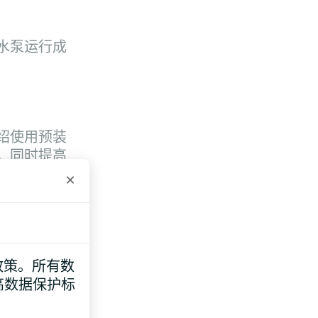
水泵运行成
绍使用预装
，同时提高
×
风机盘管设
e 政策。所有数
高数据保护标