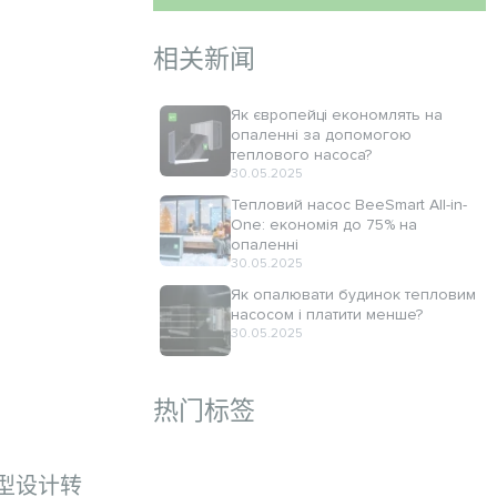
相关新闻
Як європейці економлять на
опаленні за допомогою
теплового насоса?
30.05.2025
Тепловий насос BeeSmart All-in-
One: економія до 75% на
опаленні
30.05.2025
Як опалювати будинок тепловим
насосом і платити менше?
30.05.2025
热门标签
型设计转