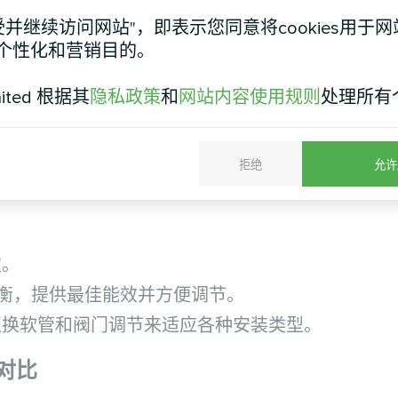
接的数量，最大限度地降低了泄漏和水损失的风险。
受并继续访问网站"，即表示您同意将cookies用于
个性化和营销目的。
以更快地完成项目，而无需费时组装单个组件。
mited 根据其
隐私政策
和
网站内容使用规则
处理所有
确保其符合质量和性能标准，并降低昂贵维修费用的
拒绝
允许
求能效和可靠性的用户来说是一个至关重要的因素。
定。
态平衡，提供最佳能效并方便调节。
互换软管和阀门调节来适应各种安装类型。
对比