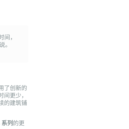
时间，
士说。
用了创新的
时间更少，
续的建筑铺
S 系列
的更