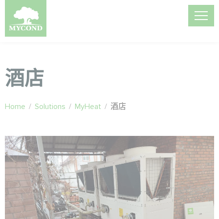
酒店
Home
/
Solutions
/
MyHeat
/
酒店