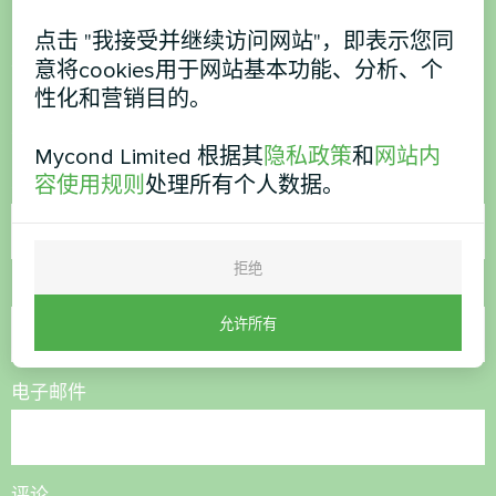
点击 "我接受并继续访问网站"，即表示您同
想购买或有疑问？
意将cookies用于网站基本功能、分析、个
性化和营销目的。
联系我们，我们将为您提供帮助
Mycond Limited 根据其
隐私政策
和
网站内
容使用规则
处理所有个人数据。
名称
拒绝
电话号码
允许所有
电子邮件
评论