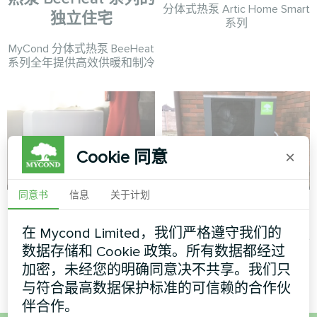
分体式热泵 Artic Home Smart
独立住宅
系列
MyCond 分体式热泵 BeeHeat
系列全年提供高效供暖和制冷
Cookie 同意
×
同意书
信息
关于计划
裁缝和服装设计工作
别墅
室
在 Mycond Limited，我们严格遵守我们的
分体式热泵 Artic Home Smart
系列
数据存储和 Cookie 政策。所有数据都经过
艺术品设计风机盘管玻璃系列
加密，未经您的明确同意决不共享。我们只
与符合最高数据保护标准的可信赖的合作伙
伴合作。