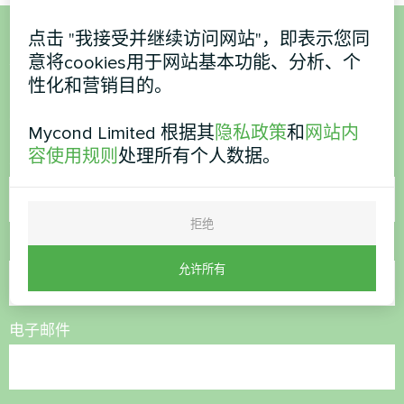
点击 "我接受并继续访问网站"，即表示您同
想购买或有疑问？
意将cookies用于网站基本功能、分析、个
性化和营销目的。
联系我们，我们将为您提供帮助
Mycond Limited 根据其
隐私政策
和
网站内
容使用规则
处理所有个人数据。
名称
拒绝
电话号码
允许所有
电子邮件