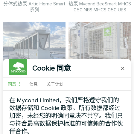
分体式热泵 Artic Home Smart
热泵 Mycond BeeSmart MHCS
系列
050 NBS MHCS 050 UBS
Cookie 同意
×
采用 Mycond 模块化
办公室
热泵标准 MCU 的制
分体式热泵 Hotstar 系列
同意书
信息
关于计划
造综合体
MyCond 模块化热泵标准
在 Mycond Limited，我们严格遵守我们的
MCU 确保稳定的气候控制，
数据存储和 Cookie 政策。所有数据都经过
满足生产需求
加密，未经您的明确同意决不共享。我们只
与符合最高数据保护标准的可信赖的合作伙
伴合作。