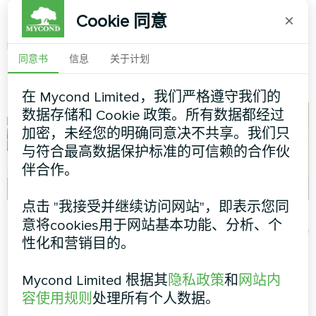
分体式热泵 Artic Home Smart
风装置 MVC700-A
Cookie 同意
×
系列
MyCond MVC700-A 能量回收
同意书
信息
关于计划
通风装置确保持续供应新鲜空
气，同时回收废气中的热量
在 Mycond Limited，我们严格遵守我们的
数据存储和 Cookie 政策。所有数据都经过
加密，未经您的明确同意决不共享。我们只
与符合最高数据保护标准的可信赖的合作伙
伴合作。
点击 "我接受并继续访问网站"，即表示您同
购物中心
配备 Mycond 分体式
意将cookies用于网站基本功能、分析、个
热泵 BeeHeat 系列的
性化和营销目的。
模块式热泵 MCU 系列
小屋
Mycond Limited 根据其
隐私政策
和
网站内
MyCond 分体式热泵 BeeHeat
容使用规则
处理所有个人数据。
系列确保全年高效供暖和制冷