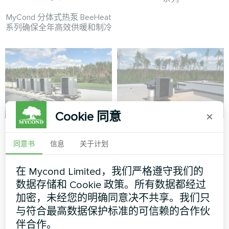
MyCond 分体式热泵 BeeHeat
系列确保全年高效供暖和制冷
Cookie 同意
×
采用 Mycond 热泵
住宅区
BeeEco 系列的工业
同意书
信息
关于计划
分体式热泵 Artic Home Smart
设施
系列
在 Mycond Limited，我们严格遵守我们的
MyCond 热泵 BeeEco 系列提
数据存储和 Cookie 政策。所有数据都经过
供可持续的加热和冷却
加密，未经您的明确同意决不共享。我们只
与符合最高数据保护标准的可信赖的合作伙
伴合作。