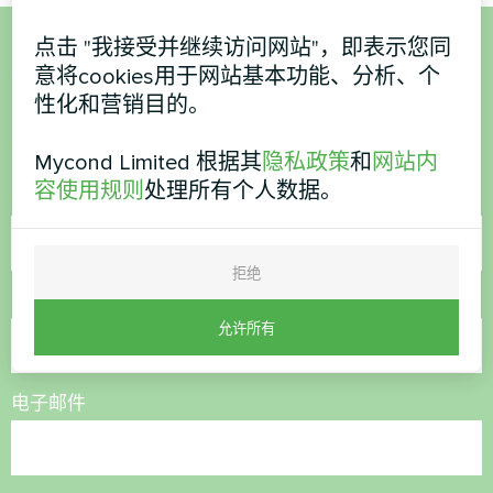
点击 "我接受并继续访问网站"，即表示您同
想购买或有疑问？
意将cookies用于网站基本功能、分析、个
性化和营销目的。
联系我们，我们将为您提供帮助
Mycond Limited 根据其
隐私政策
和
网站内
容使用规则
处理所有个人数据。
名称
拒绝
电话号码
允许所有
电子邮件