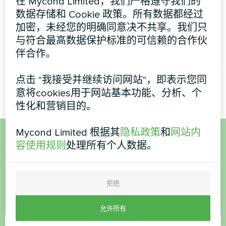
在 Mycond Limited，我们严格遵守我们的
私人住宅
冬季准备好的私人住
数据存储和 Cookie 政策。所有数据都经过
宅，配备 Mycond
加密，未经您的明确同意决不共享。我们只
艺术品设计风机盘管玻璃系列
BeeSmart 热泵系统
与符合最高数据保护标准的可信赖的合作伙
伴合作。
BeeSmart 热泵在极端冬季条
件下为现代家庭提供可靠的供
暖性能。
点击 "我接受并继续访问网站"，即表示您同
意将cookies用于网站基本功能、分析、个
性化和营销目的。
Mycond Limited 根据其
隐私政策
和
网站内
容使用规则
处理所有个人数据。
想购买或有疑问？
联系我们，我们将为您提供帮助
拒绝
名称
允许所有