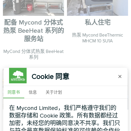
配备 Mycond 分体式
私人住宅
热泵 BeeHeat 系列的
热泵 Mycond BeeThermic
服务站
MHCM 10 SU1A
MyCond 分体式热泵 BeeHeat
系列
Cookie 同意
×
同意书
信息
关于计划
在 Mycond Limited，我们严格遵守我们的
数据存储和 Cookie 政策。所有数据都经过
婚庆沙龙
商业设施
加密，未经您的明确同意决不共享。我们只
分体式热泵 Hevi 系列
模块式热泵 MCU 系列
与符合最高数据保护标准的可信赖的合作伙