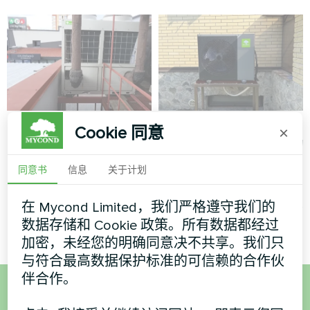
购物中心
配备 Mycond 分体式
Cookie 同意
×
热泵 BeeHeat 系列的
模块式热泵 MCU 系列
小屋
同意书
信息
关于计划
MyCond 分体式热泵 BeeHeat
在 Mycond Limited，我们严格遵守我们的
系列确保全年高效供暖和制冷
数据存储和 Cookie 政策。所有数据都经过
加密，未经您的明确同意决不共享。我们只
与符合最高数据保护标准的可信赖的合作伙
伴合作。