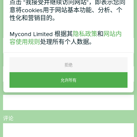
想购买或有疑问？
点击 "我接受并继续访问网站"，即表示您同
意将cookies用于网站基本功能、分析、个
联系我们，我们将为您提供帮助
性化和营销目的。
名称
Mycond Limited 根据其
隐私政策
和
网站内
容使用规则
处理所有个人数据。
电话号码
拒绝
允许所有
电子邮件
评论