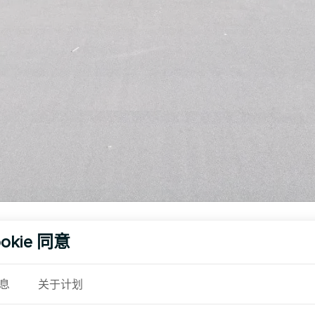
另见
okie 同意
息
关于计划