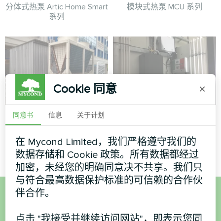
分体式热泵 Artic Home Smart
模块式热泵 MCU 系列
系列
Cookie 同意
×
行政大楼
轮胎服务
同意书
信息
关于计划
模块式热泵 MCU 系列
Mycond Hevi 系列分体式热泵
在 Mycond Limited，我们严格遵守我们的
数据存储和 Cookie 政策。所有数据都经过
加密，未经您的明确同意决不共享。我们只
与符合最高数据保护标准的可信赖的合作伙
伴合作。
想购买或有疑问？
点击 "我接受并继续访问网站"，即表示您同