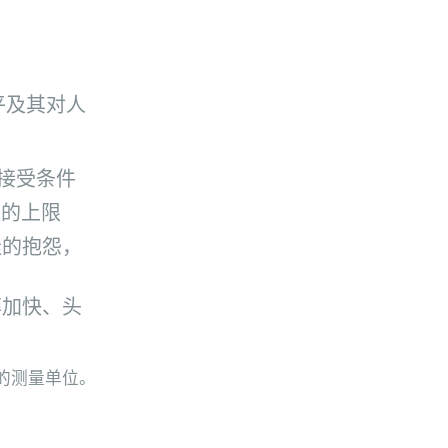
平及其对人
接受条件
度的上限
佳的抱怨，
率加快、头
度的测量单位。