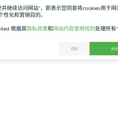
受并继续访问网站"，即表示您同意将cookies用于
个性化和营销目的。
气候适宜的综合解决方案。使用它们可以解决许多关
mited 根据其
隐私政策
和
网站内容使用规则
处理所有
拒绝
允许
小时）