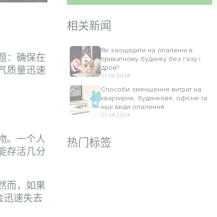
相关新闻
Як заощадити на опаленні в
题：确保在
приватному будинку без газу і
дров?
气质量迅速
01.04.2024
Способи зменшення витрат на
квартирне, будинкове, офісне та
інші види опалення
01.04.2024
物。一个人
热门标签
能存活几分
然而，如果
会迅速失去