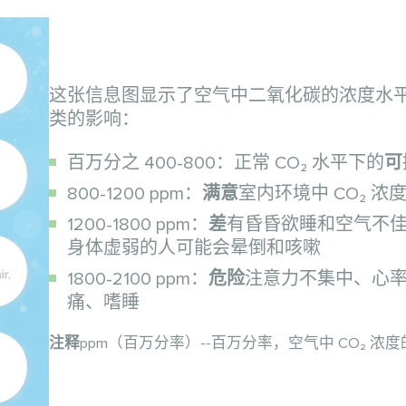
这张信息图显示了空气中二氧化碳的浓度水
类的影响：
百万分之 400-800：正常 CO₂ 水平下的
可
800-1200 ppm：
满意
室内环境中 CO₂ 浓
1200-1800 ppm：
差
有昏昏欲睡和空气不
身体虚弱的人可能会晕倒和咳嗽
1800-2100 ppm：
危险
注意力不集中、心
痛、嗜睡
注释
ppm（百万分率）--百万分率，空气中 CO₂ 浓