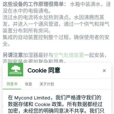
这些设备的工作原理很简单：
水箱中装满水，浸
没在水中的电极通电。
流过水的电流将水加热到沸点。水因沸腾而蒸
发，并进入一个通风管道，通过一个供气和排气
装置分布到所有房间。
集成的自动装置控制整个过程，确保使用者的安
全。
另请注意
加湿器最好与
空气处理装置
一起安装，
否则安装会更加复杂和昂贵。
Cookie 同意
×
选择空气加湿器时应考虑的参数
同意书
信息
关于计划
加湿器的容量各不相同，每个设施都需要单独计
算湿度不足。计算时要考虑以下关键参数：
在 Mycond Limited，我们严格遵守我们的
数据存储和 Cookie 政策。所有数据都经过
室内空气的预期湿度（在设定温度下）。
加密，未经您的明确同意决不共享。我们只