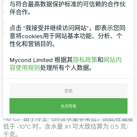
室外空气的温度和湿度。
与符合最高数据保护标准的可信赖的合作伙
送风的可用性和能力。
伴合作。
房间大小
点击 "我接受并继续访问网站"，即表示您同
可能影响所需加湿器容量的其他因素（占用
意将cookies用于网站基本功能、分析、个
率、材料的吸湿性能和含水量等）。
性化和营销目的。
根据空气温度和相对湿度的设定值，使用 ID 图
Mycond Limited 根据其
隐私政策
和
网站内
确定空气 Х1 和 Х2 的
含湿量（绝对湿度）
。
容使用规则
处理所有个人数据。
为了确定含湿量，从设定温度（在底部刻度上）
向上画一条垂直线，直到与表示为所需湿度水平
的曲线相交。
拒绝
例如，在 23°C 和 50% 相对湿度条件下，1 千克
干燥空气中含有 9 克水（即含水量为 9 克/千
允许所有
克）。在上图的 ID 图中，空气温度的下限为
-10°C。由于冷空气的含水量非常低，因此在温度
低于 -10°C 时，含水量 Х1 可大致估算为 0.5 克/
千克。