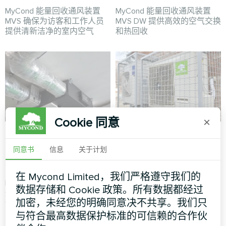
MyCond 能量回收通风装置
MyCond 能量回收通风装置
MVS 确保为访客和工作人员
MVS DW 提供高效的空气交换
提供清新洁净的室内空气
和热回收
Cookie 同意
×
生产大厅配备
办公室
Mycond 能量回收通
同意书
信息
关于计划
分体式热泵 Hotstar 系列
风装置 MVC700-A
在 Mycond Limited，我们严格遵守我们的
MyCond MVC700-A 能量回收
数据存储和 Cookie 政策。所有数据都经过
通风装置确保持续供应新鲜空
加密，未经您的明确同意决不共享。我们只
气，同时回收废气中的热量
与符合最高数据保护标准的可信赖的合作伙