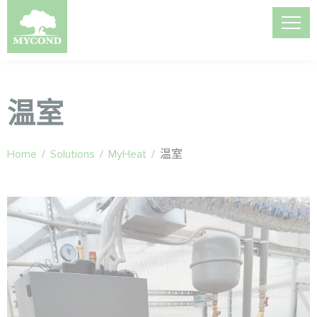
温室
Home
/
Solutions
/
MyHeat
/
温室