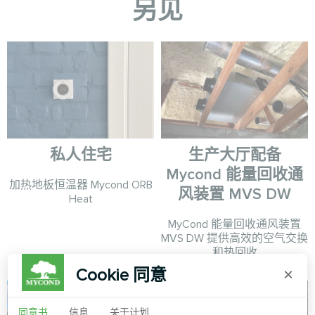
另见
私人住宅
生产大厅配备
Mycond 能量回收通
加热地板恒温器 Mycond ORB
风装置 MVS DW
Heat
MyCond 能量回收通风装置
MVS DW 提供高效的空气交换
和热回收
Cookie 同意
×
同意书
信息
关于计划