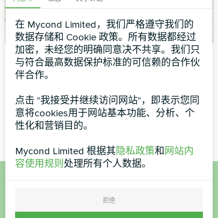
在 Mycond Limited，我们严格遵守我们的
数据存储和 Cookie 政策。所有数据都经过
加密，未经您的明确同意决不共享。我们只
采用 Mycond 模块化
裁缝和服装设计工作
与符合最高数据保护标准的可信赖的合作伙
热泵 STANDARD
室
伴合作。
MCU 的生产设施
分体式热泵 Artic Home Basic
系列
点击 "我接受并继续访问网站"，即表示您同
MyCond 模块化热泵标准
意将cookies用于网站基本功能、分析、个
MCU 为高要求操作提供强大
的气候控制
性化和营销目的。
Mycond Limited 根据其
隐私政策
和
网站内
容使用规则
处理所有个人数据。
想购买或有疑问？
拒绝