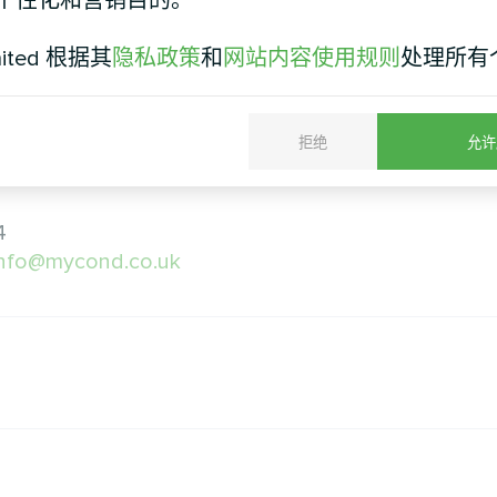
个性化和营销目的。
4 年春季举办的下一届展会。
mited 根据其
隐私政策
和
网站内容使用规则
处理所有
拒绝
允许
4
/info@mycond.co.uk