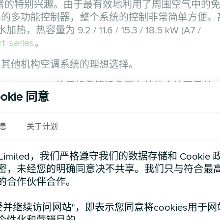
起了消费者的特别兴趣。由于最有效地利用了周围空气中的
屏的多功能控制器，整个系统的控制非常简单方便。
9.2 / 11.6 / 15.3 / 18.5 kW (A7 /
t-series
。
和其他机构空调系统的理想选择。
MYCOND 的风机盘管设备可有效补充热泵系统
okie 同意
了成本。
息
关于计划
兴趣，这种热泵可提供热水、冬季供暖和夏季制冷，
s://mycond.eu/catalog/conditioning
。
d Limited，我们严格遵守我们的数据存储和 Cooki
密，未经您的明确同意决不共享。我们只与符合最
，其中 8%为外国人（非波兰公民）。
的合作伙伴合作。
受并继续访问网站"，即表示您同意将cookies用于
 号：波兰纳达日恩市阿莱雅-卡托维卡 62 号