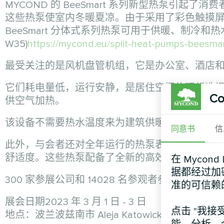
MYCOND 的 BeeSmart 系列新型热泵引
这些热泵使室内冬暖夏凉。由于采用了彩色触摸
BeeSmart 分体式系列热泵可用于供暖、制冷和热水加热，热容量为 
W35)
https://mycond.eu/split-heat-pumps-beesmar
最受关注的是风机盘管机组，它是办公室、酒店
它们耗电量低，运行安静，是居住空间的理想选择。
Co
供空气加热。
该设备不需要热水温度来为建筑供暖，从而节省
同意书
信
此外，与会者还对全年运行的热泵表现出极大的
舒适度。这些热泵配备了全新的高效压缩机。
http
在 Mycon
据都经过加
300 家参展公司和 14028 名参观者参加了展览
准的可信赖
展会日期2023 年 3 月 1 日 - 3 日
点击 "我接
地点：波兰波兹南市 Aleja Katowicka 街 62