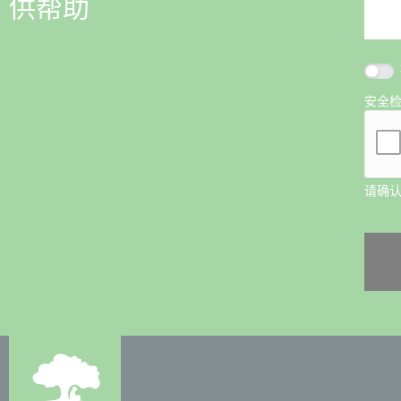
供帮助
安全
请确