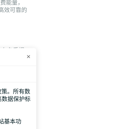
免费能量，
高效可靠的
，在冬季提
×
带来最大的
e 政策。所有数
高数据保护标
网站基本功