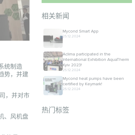
相关新闻
Mycond Smart App
25.12.2024
Aclima participated in the
International Exhibition AquaTherm
Kyiv 2023!
风系统制造
25.12.2024
趋势，并建
Mycond heat pumps have been
certified by Keymark!
25.12.2024
公司，并对市
热门标签
机、风机盘