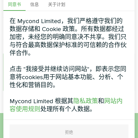
同意书
信息
关于计划
可从以下网站下载 Mycond 应用程序
苹果应用程
序商店
或
谷歌应用商店
在 Mycond Limited，我们严格遵守我们的
数据存储和 Cookie 政策。所有数据都经过
安装应用程序后，您需要启动它并创建一个新账
加密，未经您的明确同意决不共享。我们只
户。
与符合最高数据保护标准的可信赖的合作伙
伴合作。
A
点击 "我接受并继续访问网站"，即表示您同
意将cookies用于网站基本功能、分析、个
admin
性化和营销目的。
Mycond Limited 根据其
隐私政策
和
网站内
容使用规则
处理所有个人数据。
想购买或有疑问？
拒绝