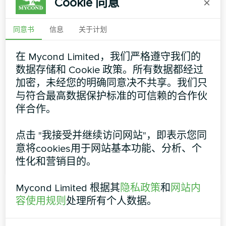
Cookie 同意
×
同意书
信息
关于计划
地暖恒温器 Mycond New
在 Mycond Limited，我们严格遵守我们的
Touch
数据存储和 Cookie 政策。所有数据都经过
加密，未经您的明确同意决不共享。我们只
优雅的设计适合现代室内装饰。通过对比度显示屏，您
与符合最高数据保护标准的可信赖的合作伙
可以在白天和夜晚轻松调节气候。该恒温器可控制水暖
或电暖地板。可编程模式允许在每个时间间隔内调节温
伴合作。
度设置，从而节省成本。
点击 "我接受并继续访问网站"，即表示您同
意将cookies用于网站基本功能、分析、个
更多信息
性化和营销目的。
Mycond Limited 根据其
隐私政策
和
网站内
容使用规则
处理所有个人数据。