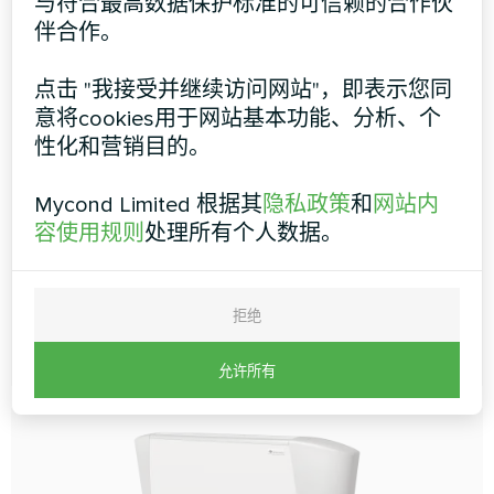
与符合最高数据保护标准的可信赖的合作伙
伴合作。
落地式风机盘管机组 MCFF 系
列
点击 "我接受并继续访问网站"，即表示您同
意将cookies用于网站基本功能、分析、个
MCFF 风机盘管设备是优雅的装饰元素，同时也是供暖
性化和营销目的。
和制冷设备，可保持室内最佳温度条件。该设备的显著
特点是性能高、能效高，便于经常使用，同时由于采用
了直观的控制方式，使用非常方便。
Mycond Limited 根据其
隐私政策
和
网站内
容使用规则
处理所有个人数据。
冷却能力
1,2 ... 12,6 千瓦
加热能力
1,8 ... 18,9 千瓦
拒绝
更多信息
允许所有