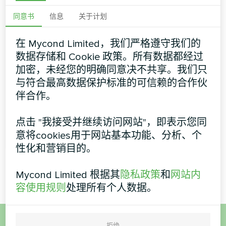
管机组
同意书
信息
关于计划
新型银色玻璃墙系列壁挂式盘管风扇专为卓越的室内设
计而设计。非常适合各类居住空间和小型办公空间。这
在 Mycond Limited，我们严格遵守我们的
些型号采用现代风格设计，适合任何室内装饰，或尽可
数据存储和 Cookie 政策。所有数据都经过
能地低调
加密，未经您的明确同意决不共享。我们只
冷却能力
0.70 ... 2.90 千瓦
与符合最高数据保护标准的可信赖的合作伙
伴合作。
加热能力
0.96 ... 3.78 千瓦
点击 "我接受并继续访问网站"，即表示您同
更多信息
意将cookies用于网站基本功能、分析、个
性化和营销目的。
Mycond Limited 根据其
隐私政策
和
网站内
容使用规则
处理所有个人数据。
拒绝