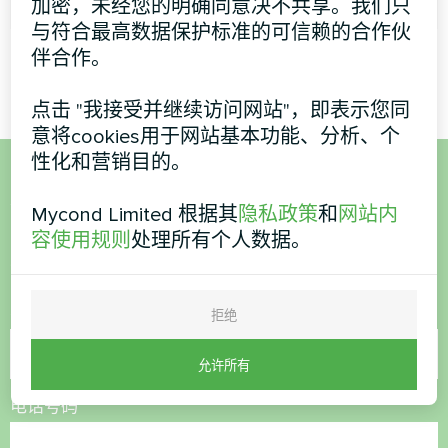
加密，未经您的明确同意决不共享。我们只
与符合最高数据保护标准的可信赖的合作伙
伴合作。
点击 "我接受并继续访问网站"，即表示您同
意将cookies用于网站基本功能、分析、个
性化和营销目的。
想购买或有疑问？
Mycond Limited 根据其
隐私政策
和
网站内
容使用规则
处理所有个人数据。
联系我们，我们将为您提供帮助
名称
拒绝
允许所有
电话号码